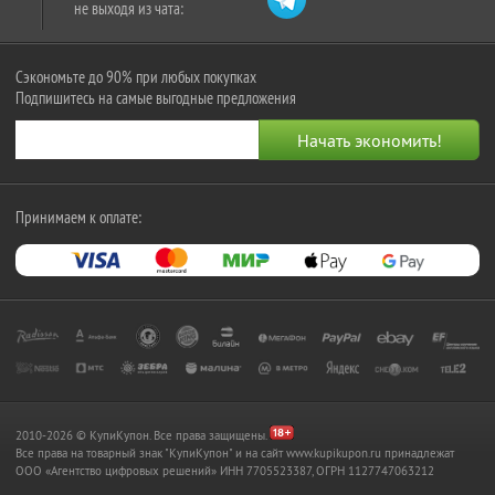
не выходя из чата:
Сэкономьте до 90% при любых покупках
Подпишитесь на самые выгодные предложения
Принимаем к оплате:
2010-2026 © КупиКупон. Все права защищены.
Все права на товарный знак "КупиКупон" и на сайт www.kupikupon.ru принадлежат
OOO «Агентство цифровых решений» ИНН 7705523387, ОГРН 1127747063212