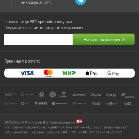
не выходя из чата:
Сэкономьте до 90% при любых покупках
Подпишитесь на самые выгодные предложения
Принимаем к оплате:
2010-2026 © КупиКупон. Все права защищены.
Все права на товарный знак "КупиКупон" и на сайт www.kupikupon.ru принадлежат
OOO «Агентство цифровых решений» ИНН 7705523387, ОГРН 1127747063212