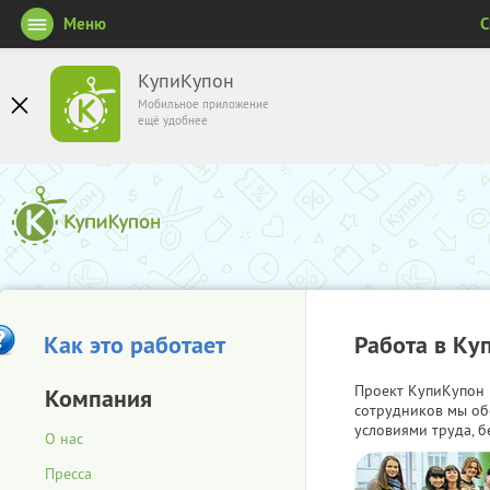
Меню
С
КупиКупон
Мобильное приложение
ещё удобнее
Как это работает
Работа в Ку
Проект КупиКупон 
Компания
сотрудников мы об
условиями труда, б
О нас
Пресса