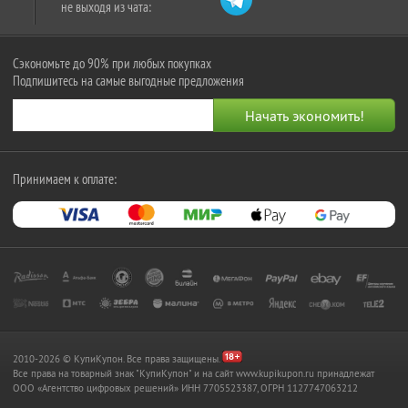
не выходя из чата:
Сэкономьте до 90% при любых покупках
Подпишитесь на самые выгодные предложения
Принимаем к оплате:
2010-2026 © КупиКупон. Все права защищены.
Все права на товарный знак "КупиКупон" и на сайт www.kupikupon.ru принадлежат
OOO «Агентство цифровых решений» ИНН 7705523387, ОГРН 1127747063212