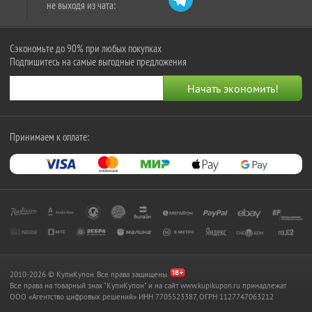
не выходя из чата:
Сэкономьте до 90% при любых покупках
Подпишитесь на самые выгодные предложения
Принимаем к оплате:
2010-2026 © КупиКупон. Все права защищены.
Все права на товарный знак "КупиКупон" и на сайт www.kupikupon.ru принадлежат
OOO «Агентство цифровых решений» ИНН 7705523387, ОГРН 1127747063212