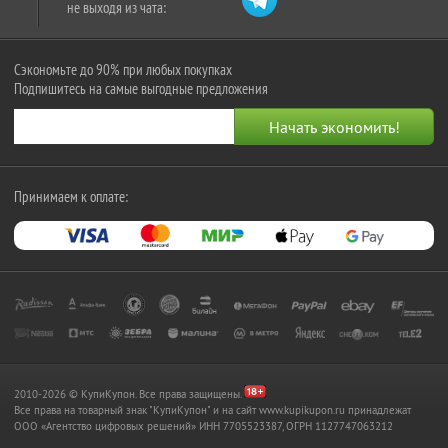
не выходя из чата:
Сэкономьте до 90% при любых покупках
Подпишитесь на самые выгодные предложения
Принимаем к оплате:
2010-2026 © КупиКупон. Все права защищены.
Все права на товарный знак "КупиКупон" и на сайт www.kupikupon.ru принадлежат
OOO «Агентство цифровых решений» ИНН 7705523387, ОГРН 1127747063212