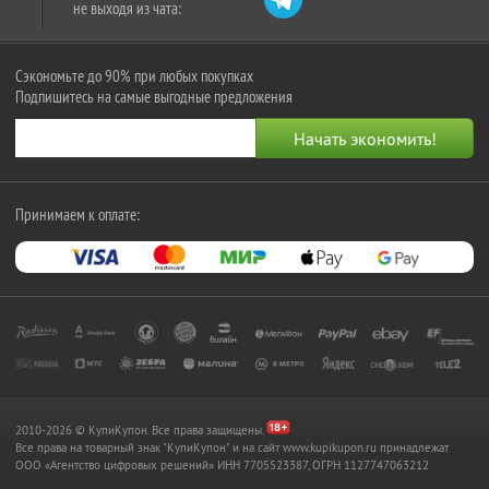
не выходя из чата:
Сэкономьте до 90% при любых покупках
Подпишитесь на самые выгодные предложения
Принимаем к оплате:
2010-2026 © КупиКупон. Все права защищены.
Все права на товарный знак "КупиКупон" и на сайт www.kupikupon.ru принадлежат
OOO «Агентство цифровых решений» ИНН 7705523387, ОГРН 1127747063212