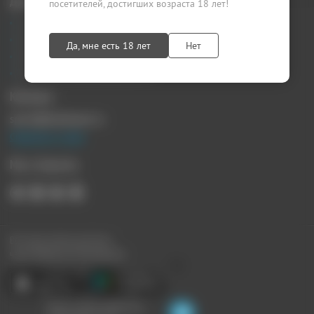
Документы
посетителей, достигших возраста 18 лет!
Агентский договор
Лицензионный договор
Да, мне есть 18 лет
Нет
Публичная оферта
Политика конфиденциальности
Контакты
sprosi@kupikupon.ru
Связаться с нами
Мы в Соцсетях
Все наши купоны доступны
через Мобильное Приложение:
Ищите скидки поблизости,