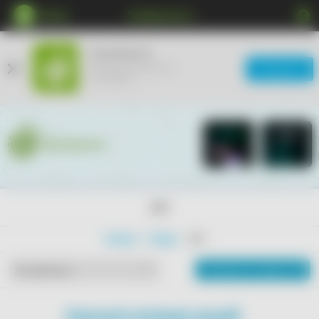
Меню
Симферополь
КупиКупон
Мобильное приложение
Загрузить
ещё удобнее
18+
Главная
Товары
18+
Показать на карте
По рейтингу
ПОКАЗАТЬ БОЛЬШЕ АКЦИЙ