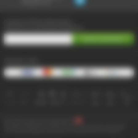
не выходя из чата:
Сэкономьте до 90% при любых покупках
Подпишитесь на самые выгодные предложения
Принимаем к оплате:
2010-2026 © КупиКупон. Все права защищены.
Все права на товарный знак "КупиКупон" и на сайт www.kupikupon.ru принадлежат
OOO «Агентство цифровых решений» ИНН 7705523387, ОГРН 1127747063212