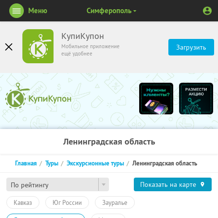
Меню
Симферополь
КупиКупон
Мобильное приложение
Загрузить
ещё удобнее
Ленинградская область
Главная
Туры
Экскурсионные туры
Ленинградская область
Показать на карте
По рейтингу
Кавказ
Юг России
Зауралье