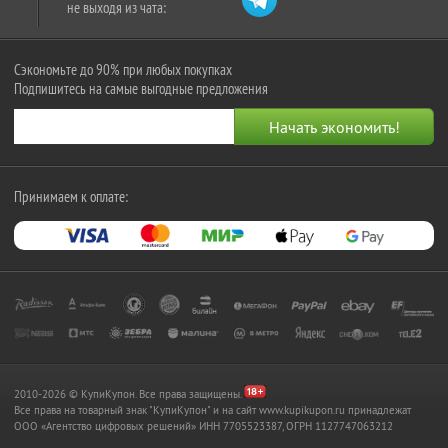
не выходя из чата:
Сэкономьте до 90% при любых покупках
Подпишитесь на самые выгодные предложения
Принимаем к оплате:
2010-2026 © КупиКупон. Все права защищены.
Все права на товарный знак "КупиКупон" и на сайт www.kupikupon.ru принадлежат
OOO «Агентство цифровых решений» ИНН 7705523387, ОГРН 1127747063212