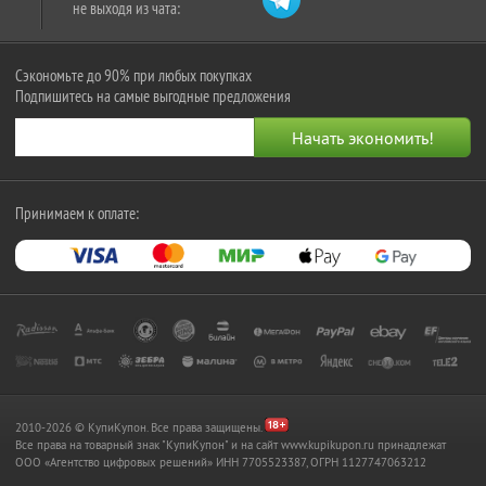
не выходя из чата:
Сэкономьте до 90% при любых покупках
Подпишитесь на самые выгодные предложения
Принимаем к оплате:
2010-2026 © КупиКупон. Все права защищены.
Все права на товарный знак "КупиКупон" и на сайт www.kupikupon.ru принадлежат
OOO «Агентство цифровых решений» ИНН 7705523387, ОГРН 1127747063212