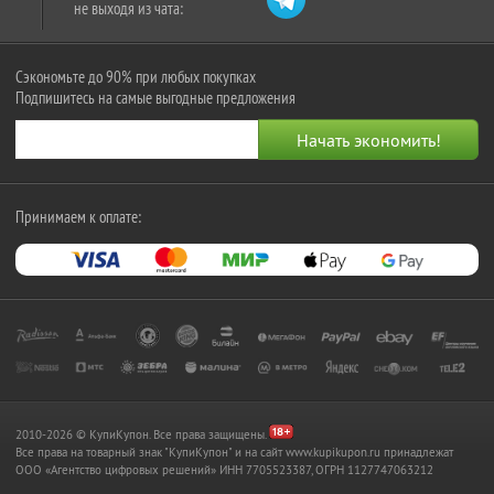
не выходя из чата:
Сэкономьте до 90% при любых покупках
Подпишитесь на самые выгодные предложения
Принимаем к оплате:
2010-2026 © КупиКупон. Все права защищены.
Все права на товарный знак "КупиКупон" и на сайт www.kupikupon.ru принадлежат
OOO «Агентство цифровых решений» ИНН 7705523387, ОГРН 1127747063212