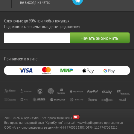
не выходя из чата:
Сэкономьте до 90% при любых покупках
Подпишитесь на самые выгодные предложения
Принимаем к оплате:
2010-2026 © КупиКупон. Все права защищены.
Все права на товарный знак "КупиКупон" и на сайт www.kupikupon.ru принадлежат
OOO «Агентство цифровых решений» ИНН 7705523387, ОГРН 1127747063212