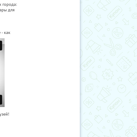
х города:
ары для
- как
узей!