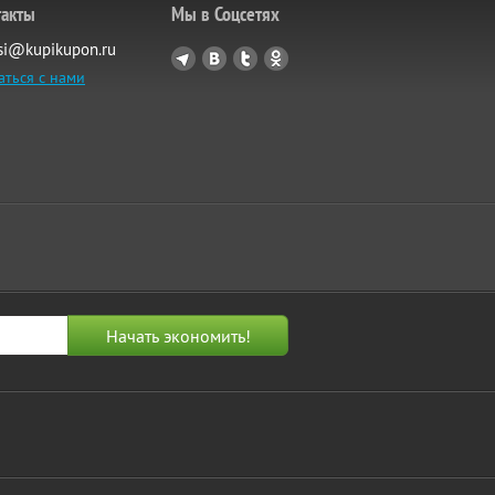
такты
Мы в Соцсетях
si@kupikupon.ru
аться с нами