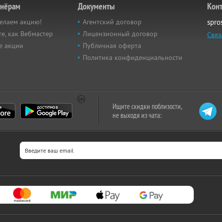
тнёрам
Документы
Кон
елаем акцию!
Агентский договор
spro
е, как Вебмастер
Лицензионный договор
Связ
е акции
Публичная оферта
Политика конфиденциальности
Ищите скидки поблизости,
не выходя из чата: