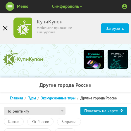
Меню
Симферополь
КупиКупон
Мобильное приложение
Загрузить
ещё удобнее
Другие города России
Главная
Туры
Экскурсионные туры
Другие города России
Показать на карте
По рейтингу
Кавказ
Юг России
Зауралье