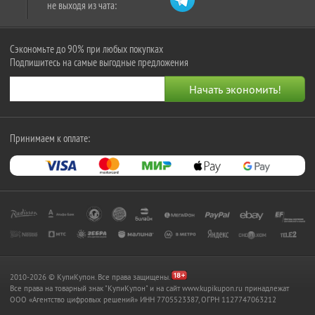
не выходя из чата:
Сэкономьте до 90% при любых покупках
Подпишитесь на самые выгодные предложения
Принимаем к оплате:
2010-2026 © КупиКупон. Все права защищены.
Все права на товарный знак "КупиКупон" и на сайт www.kupikupon.ru принадлежат
OOO «Агентство цифровых решений» ИНН 7705523387, ОГРН 1127747063212