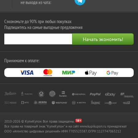
не выходя из чата:
Сэкономьте до 90% при любых покупках
Подпишитесь на самые выгодные предложения
Принимаем к оплате:
2010-2026 © КупиКупон. Все права защищены.
Все права на товарный знак "КупиКупон" и на сайт www.kupikupon.ru принадлежат
OOO «Агентство цифровых решений» ИНН 7705523387, ОГРН 1127747063212