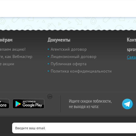
тнёрам
Документы
Кон
елаем акцию!
Агентский договор
spro
е, как Вебмастер
Лицензионный договор
Связ
е акции
Публичная оферта
Политика конфиденциальности
Ищите скидки поблизости,
не выходя из чата: