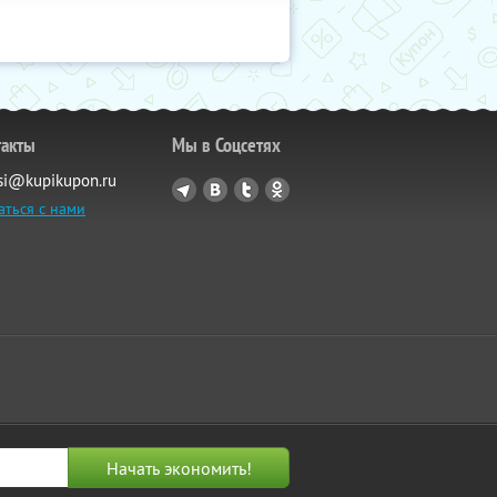
такты
Мы в Соцсетях
si@kupikupon.ru
аться с нами