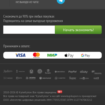
не выходя из чата:
Сэкономьте до 90% при любых покупках
Подпишитесь на самые выгодные предложения
Принимаем к оплате:
2010-2026 © КупиКупон. Все права защищены.
Все права на товарный знак "КупиКупон" и на сайт www.kupikupon.ru принадлежат
OOO «Агентство цифровых решений» ИНН 7705523387, ОГРН 1127747063212