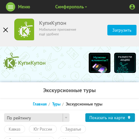
Меню
Симферополь
КупиКупон
Мобильное приложение
Загрузить
ещё удобнее
Экскурсионные туры
Главная
Туры
Экскурсионные туры
Показать на карте
По рейтингу
Кавказ
Юг России
Зауралье