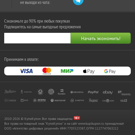
не выходя из чата:
Сэкономьте до 90% при любых покупках
Подпишитесь на самые выгодные предложения
Принимаем к оплате:
2010-2026 © КупиКупон. Все права защищены.
Все права на товарный знак "КупиКупон" и на сайт www.kupikupon.ru принадлежат
OOO «Агентство цифровых решений» ИНН 7705523387, ОГРН 1127747063212