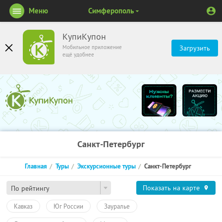
Меню
Симферополь
КупиКупон
Мобильное приложение
Загрузить
ещё удобнее
Санкт-Петербург
Главная
Туры
Экскурсионные туры
Санкт-Петербург
Показать на карте
По рейтингу
Кавказ
Юг России
Зауралье