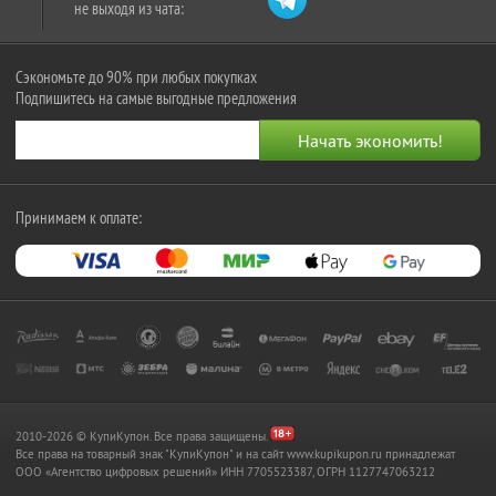
не выходя из чата:
Сэкономьте до 90% при любых покупках
Подпишитесь на самые выгодные предложения
Принимаем к оплате:
2010-2026 © КупиКупон. Все права защищены.
Все права на товарный знак "КупиКупон" и на сайт www.kupikupon.ru принадлежат
OOO «Агентство цифровых решений» ИНН 7705523387, ОГРН 1127747063212