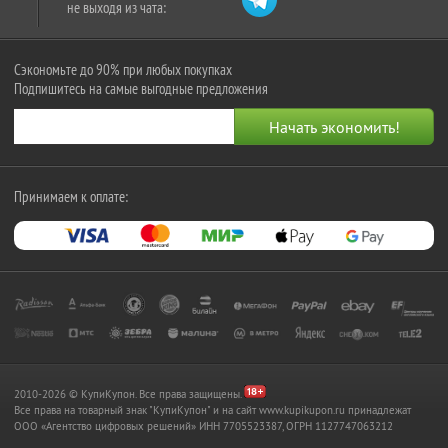
не выходя из чата:
Сэкономьте до 90% при любых покупках
Подпишитесь на самые выгодные предложения
Принимаем к оплате:
2010-2026 © КупиКупон. Все права защищены.
Все права на товарный знак "КупиКупон" и на сайт www.kupikupon.ru принадлежат
OOO «Агентство цифровых решений» ИНН 7705523387, ОГРН 1127747063212