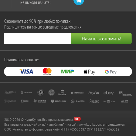
не выходя из чата:
Сэкономьте до 90% при любых покупках
Подпишитесь на самые выгодные предложения
Принимаем к оплате:
2010-2026 © КупиКупон. Все права защищены.
Все права на товарный знак "КупиКупон" и на сайт www.kupikupon.ru принадлежат
OOO «Агентство цифровых решений» ИНН 7705523387, ОГРН 1127747063212