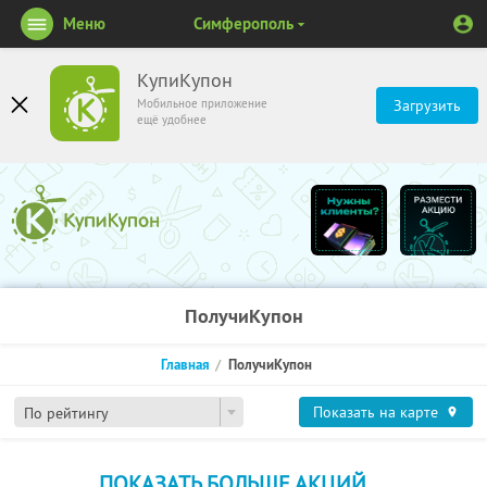
Меню
Симферополь
КупиКупон
Мобильное приложение
Загрузить
ещё удобнее
ПолучиКупон
Главная
ПолучиКупон
Показать на карте
По рейтингу
ПОКАЗАТЬ БОЛЬШЕ АКЦИЙ