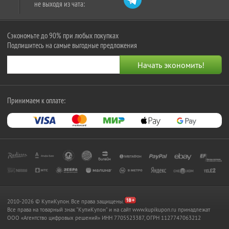
не выходя из чата:
Сэкономьте до 90% при любых покупках
Подпишитесь на самые выгодные предложения
Принимаем к оплате:
2010-2026 © КупиКупон. Все права защищены.
Все права на товарный знак "КупиКупон" и на сайт www.kupikupon.ru принадлежат
OOO «Агентство цифровых решений» ИНН 7705523387, ОГРН 1127747063212