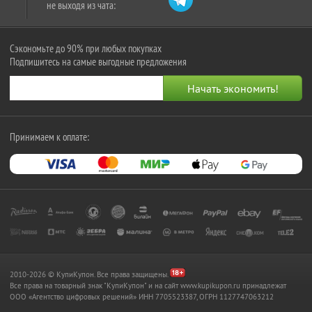
не выходя из чата:
Сэкономьте до 90% при любых покупках
Подпишитесь на самые выгодные предложения
Принимаем к оплате:
2010-2026 © КупиКупон. Все права защищены.
Все права на товарный знак "КупиКупон" и на сайт www.kupikupon.ru принадлежат
OOO «Агентство цифровых решений» ИНН 7705523387, ОГРН 1127747063212