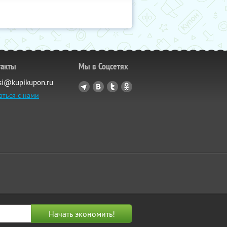
такты
Мы в Соцсетях
si@kupikupon.ru
аться с нами